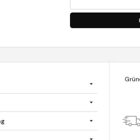
Grün
ng