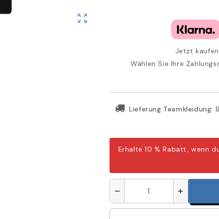
zoom_out_map
Jetzt kaufen
Wählen Sie Ihre Zahlungs
Lieferung Teamkleidung:
B
Erhalte 10 % Rabatt, wenn d
remove
add