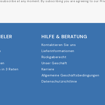
subscribe at any moment. By subscribing you are agreeing to our Priv
IELER
HILFE & BERATUNG
Kontaktieren Sie uns
n
Lieferinformationen
Rückgaberecht
gen
Unser Geschäft
 in 3 Raten
Karriere
Allgemeine Geschäftsbedingungen
Datenschutzrichtlinie