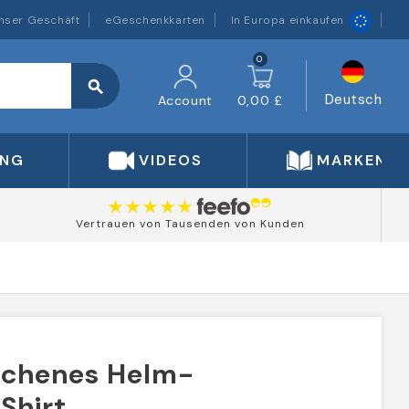
nser Geschäft
eGeschenkkarten
In Europa einkaufen
0
search
Deutsch
Account
0,00 £
UNG
VIDEOS
MARKEN
Vertrauen von Tausenden von Kunden
schenes Helm-
Shirt