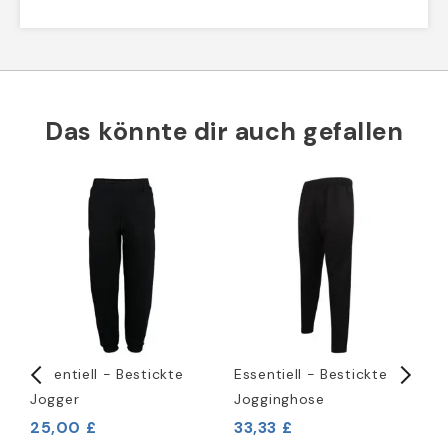
Das könnte dir auch gefallen
Essentiell - Bestickte
Essentiell - Bestickte
P
Jogger
Jogginghose
K
B
25,00 £
33,33 £