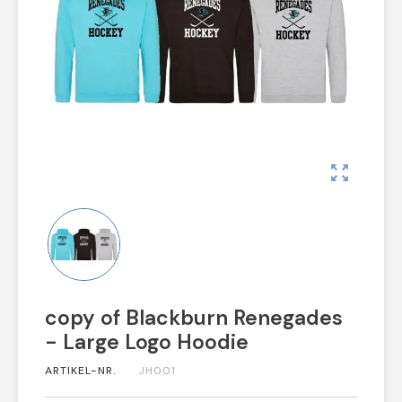
zoom_out_map
copy of Blackburn Renegades
- Large Logo Hoodie
ARTIKEL-NR.
JH001