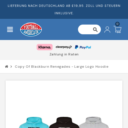
LIEFERUNG NACH DEUTSCHLAND AB £19,95. ZOLL UND STEUERN
INKLUSIVE.
0
view_headline
search
Zahlung in Raten
chevron_right
Copy Of Blackburn Renegades - Large Logo Hoodie