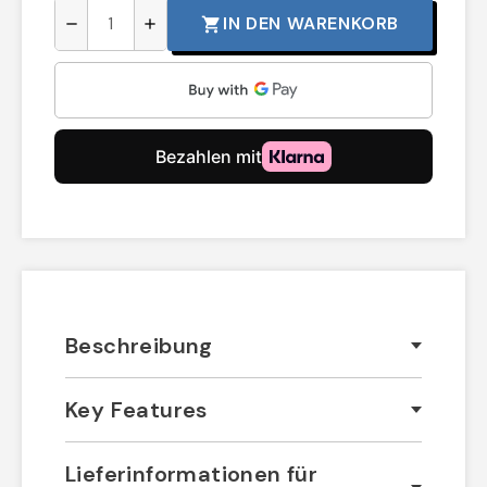
IN DEN WARENKORB
shopping_cart
remove
add
Beschreibung
Key Features
Lieferinformationen für