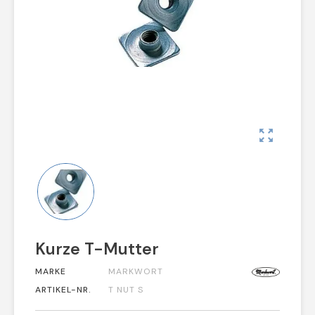
zoom_out_map
Kurze T-Mutter
MARKE
MARKWORT
ARTIKEL-NR.
T NUT S