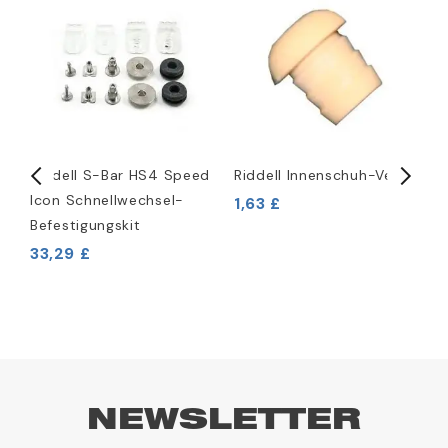
Riddell S-Bar HS4 Speed
Riddell Innenschuh-Ventil
R
Icon Schnellwechsel-
B
1,63 £
Befestigungskit
33,29 £
6
NEWSLETTER