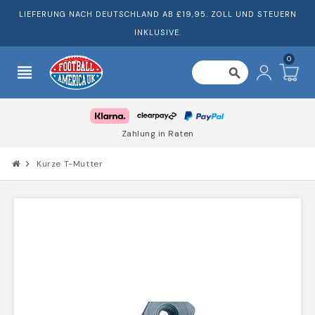
LIEFERUNG NACH DEUTSCHLAND AB £19,95. ZOLL UND STEUERN
INKLUSIVE.
0
view_headline
search
Zahlung in Raten
chevron_right
Kurze T-Mutter