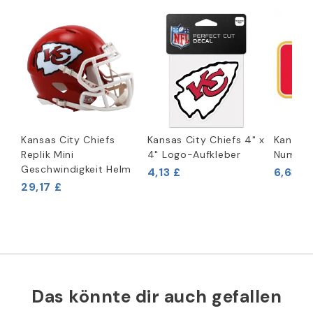
Kansas City Chiefs
Kansas City Chiefs 4" x
Kansas 
Replik Mini
4" Logo-Aufkleber
Nummer
Geschwindigkeit Helm
4,13 £
6,63 £
29,17 £
Das könnte dir auch gefallen