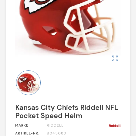
zoom_out_map
Kansas City Chiefs Riddell NFL
Pocket Speed Helm
MARKE
RIDDELL
ARTIKEL-NR.
8045083