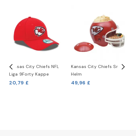
Kansas City Chiefs NFL
Kansas City Chiefs Snack
K
Liga 9Forty Kappe
Helm
M
H
20,79 £
49,96 £
2