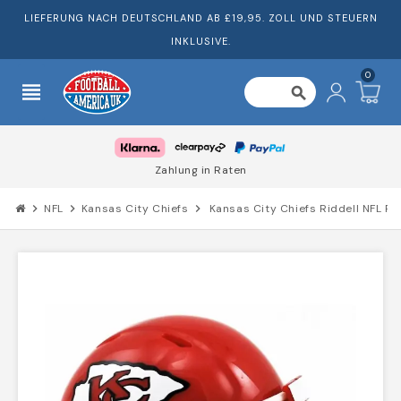
LIEFERUNG NACH DEUTSCHLAND AB £19,95. ZOLL UND STEUERN
INKLUSIVE.
0
view_headline
search
Zahlung in Raten
chevron_right
NFL
chevron_right
Kansas City Chiefs
chevron_right
Kansas City Chiefs Riddell NFL P