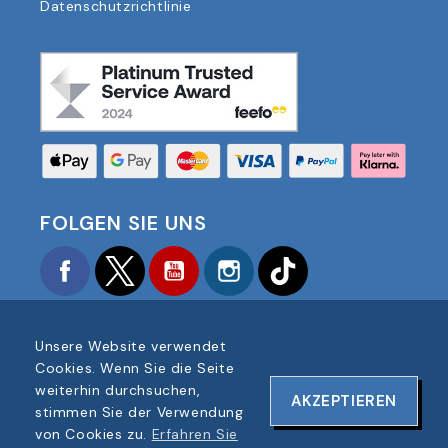
Datenschutzrichtlinie
FOLGEN SIE UNS
Facebook
Twitter
YouTube
Instagram
TikTok
Unsere Website verwendet
Cookies. Wenn Sie die Seite
weiterhin durchsuchen,
AKZEPTIEREN
COPYRIGHT © 2025 FOOTBALL AMERICA UK ALLE
stimmen Sie der Verwendung
RECHTE VORBEHALTEN
von Cookies zu.
Erfahren Sie
UNTERNEHMENSREGISTERNUMMER: 06354287