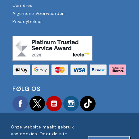
Carrières
Algemene Voorwaarden
Privacybeleid
FØLG OS
Facebook
Twitter
YouTube
Instagram
TikTok
Onze website maakt gebruik
van cookies. Door de site