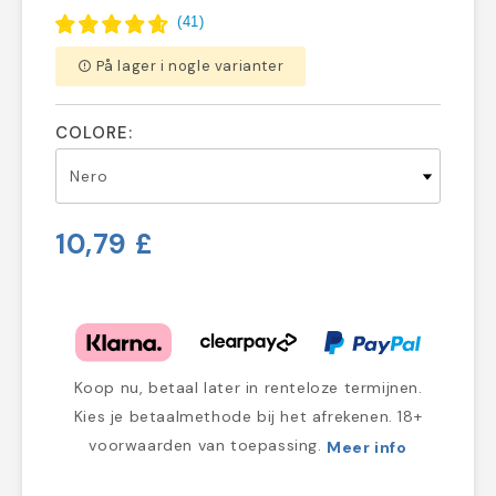
(
41
)
På lager i nogle varianter
error_outline
COLORE:
10,79 £
Koop nu, betaal later in renteloze termijnen.
Kies je betaalmethode bij het afrekenen. 18+
voorwaarden van toepassing.
Meer info