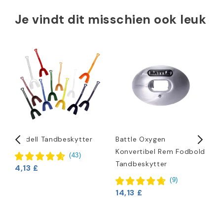
Je vindt dit misschien ook leuk
Riddell Tandbeskytter
Battle Oxygen
B
Konvertibel Rem Fodbold
F
(
43
)
Tandbeskytter
4,13 £
1
(
9
)
14,13 £