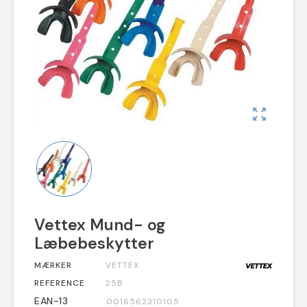
zoom_out_map
Vettex Mund- og
Læbebeskytter
MÆRKER
VETTEX
REFERENCE
25B
EAN-13
0016562310105