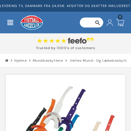
LEVERING TIL DANMARK FRA 24,95€. AFGIFTER OG SKATTER INKLUDERET.
0
view_headline
search
Trusted by 1000's of customers
chevron_right
Hjelme
chevron_right
Mundbeskyttere
chevron_right
Vettex Mund- Og Læbebeskytter