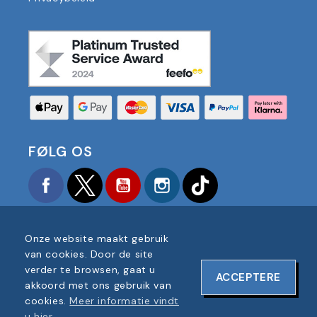
FØLG OS
Facebook
Twitter
YouTube
Instagram
TikTok
Onze website maakt gebruik
van cookies. Door de site
verder te browsen, gaat u
ACCEPTERE
COPYRIGHT © 2025 FOOTBALL AMERICA UK ALLE
akkoord met ons gebruik van
RECHTEN VOORBEHOUDEN
cookies.
Meer informatie vindt
BEDRIJF REGISTRATIENUMMER: 06354287
u hier
.