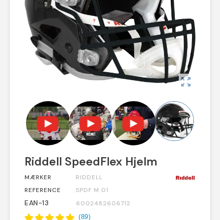
zoom_out_map
Riddell SpeedFlex Hjelm
MÆRKER
RIDDELL
REFERENCE
SPDF M 01
EAN-13
6002482606712
(
89
)