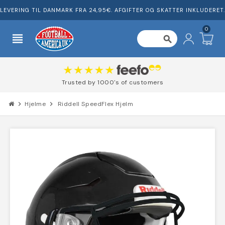
LEVERING TIL DANMARK FRA 24,95€. AFGIFTER OG SKATTER INKLUDERET.
0
view_headline
search
Trusted by 1000's of customers
chevron_right
Hjelme
chevron_right
Riddell SpeedFlex Hjelm