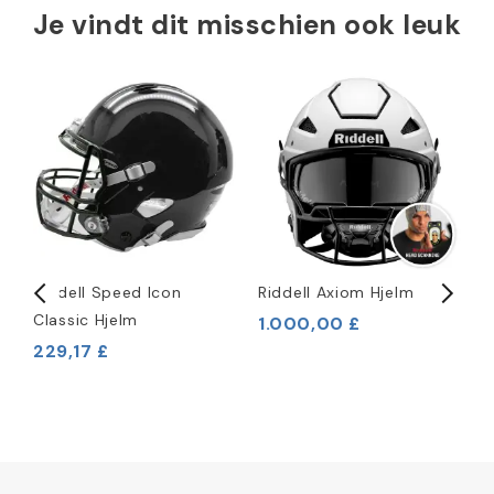
Je vindt dit misschien ook leuk
Riddell Speed Icon
Riddell Axiom Hjelm
R
Classic Hjelm
H
1.000,00 £
229,17 £
7