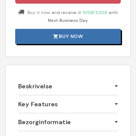
Buy it now
and receive it
11/08/2026
with
Next Business Day
BUY NOW
shopping_cart
Beskrivelse
Key Features
Bezorginformatie