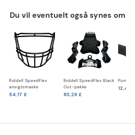
Du vil eventuelt også synes om
Riddell SpeedFlex
Riddell SpeedFlex Black
Pumpe t
ansigtsmaske
Out-pakke
12,46 
54,17 £
83,29 £