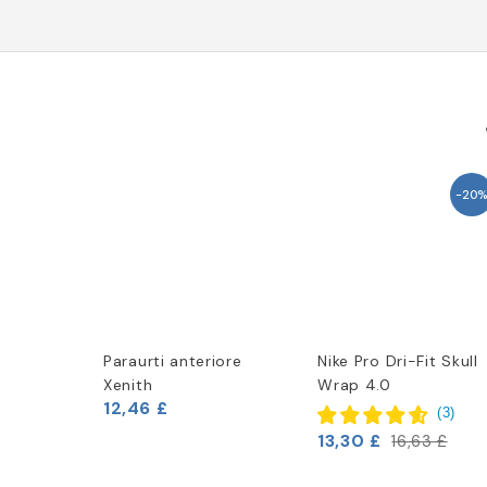
-20%
Paraurti anteriore
Nike Pro Dri-Fit Skull
Xenith
Wrap 4.0
12,46 £
(
3
)
13,30 £
16,63 £