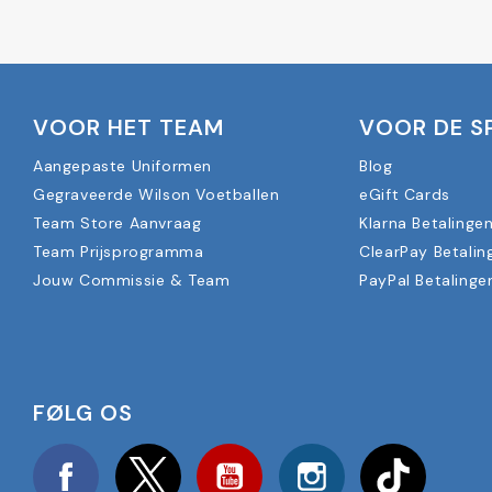
VOOR HET TEAM
VOOR DE S
Aangepaste Uniformen
Blog
Gegraveerde Wilson Voetballen
eGift Cards
Team Store Aanvraag
Klarna Betalinge
Team Prijsprogramma
ClearPay Betalin
Jouw Commissie & Team
PayPal Betalinge
FØLG OS
Facebook
Twitter
YouTube
Instagram
TikTok