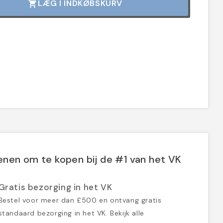
LÆG I INDKØBSKURV
shopping_cart
nen om te kopen bij de #1 van het VK
Gratis bezorging in het VK
Bestel voor meer dan £500 en ontvang gratis
standaard bezorging in het VK. Bekijk alle