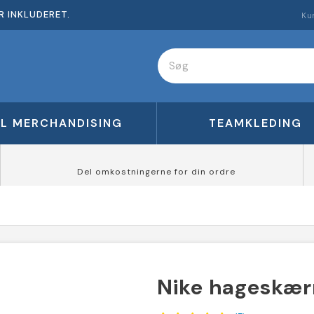
R INKLUDERET.
Ku
FL MERCHANDISING
TEAMKLEDING
Del omkostningerne for din ordre
Nike hageskær