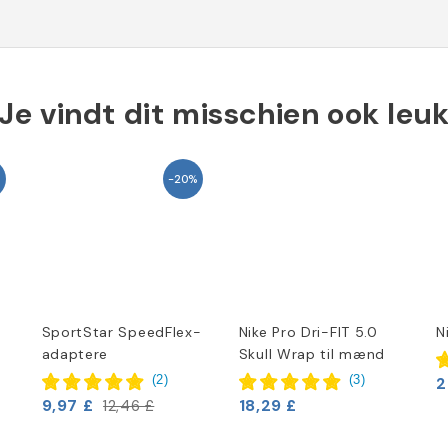
Je vindt dit misschien ook leu
-20%
SportStar SpeedFlex-
Nike Pro Dri-FIT 5.0
N
adaptere
Skull Wrap til mænd
(
2
)
(
3
)
2
9,97 £
18,29 £
12,46 £