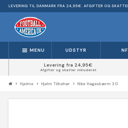
LEVERING TIL DANMARK FRA 24,95€. AFGIFTER OG SKATTE
MENU
UDSTYR
N
Levering fra 24,95€
Afgifter og skatter inkluderet
Hjelme
Hjelm Tilbehør
Nike Hageskærm 3.0
chevron_right
chevron_right
chevron_right