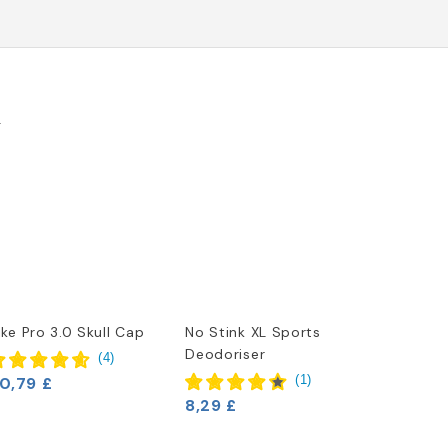
k
ike Pro 3.0 Skull Cap
No Stink XL Sports
Deodoriser
(
4
)
(
1
)
0,79 £
8,29 £