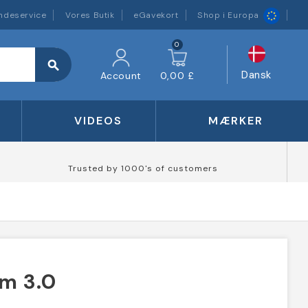
ndeservice
Vores Butik
eGavekort
Shop i Europa
0
search
Dansk
Account
0,00 £
VIDEOS
MÆRKER
Trusted by 1000's of customers
m 3.0